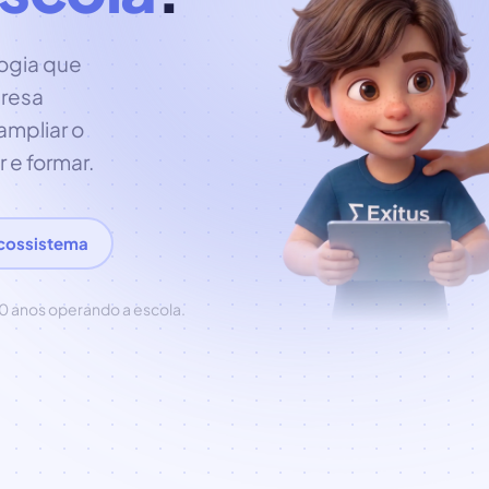
ogia que
resa
ampliar o
r e formar.
cossistema
0 anos operando a escola.