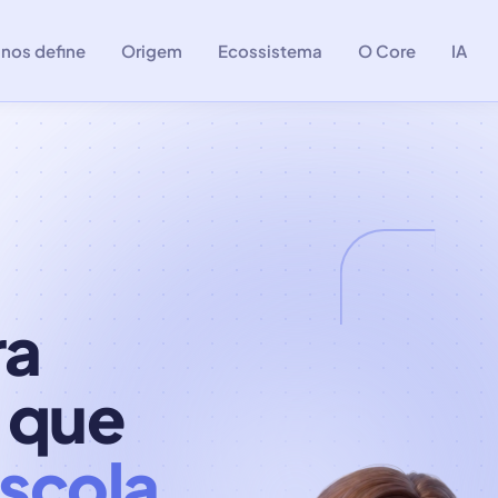
 nos define
Origem
Ecossistema
O Core
IA
ra
 que
escola
.