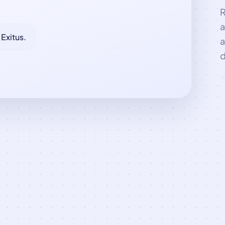
R
a
 Exitus.
a
d